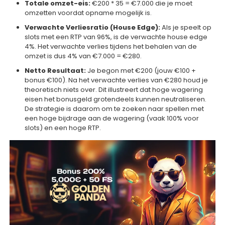
Totale omzet-eis:
€200 * 35 = €7.000 die je moet
omzetten voordat opname mogelijk is.
Verwachte Verliesratio (House Edge):
Als je speelt op
slots met een RTP van 96%, is de verwachte house edge
4%. Het verwachte verlies tijdens het behalen van de
omzet is dus 4% van €7.000 = €280.
Netto Resultaat:
Je begon met €200 (jouw €100 +
bonus €100). Na het verwachte verlies van €280 houd je
theoretisch niets over. Dit illustreert dat hoge wagering
eisen het bonusgeld grotendeels kunnen neutraliseren.
De strategie is daarom om te zoeken naar spellen met
een hoge bijdrage aan de wagering (vaak 100% voor
slots) en een hoge RTP.