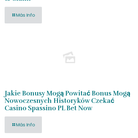
Más Info
Jakie Bonusy Mogą Powitać Bonus Mogą
Nowoczesnych Historyków Czekać
Casino Spassino PL Bet Now
Más Info