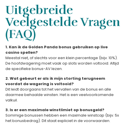
Uitgebreide
Veelgestelde Vragen
(FAQ)
1. Kan ik de Golden Panda bonus gebruiken op live
casino spellen?
Meestal niet, of slechts voor een klein percentage (bijv. 10%).
De hoofdwagering moet vaak op slots worden voltooid. Altijd
de specifieke bonus-AV lezen.
2. Wat gebeurt er als ik mijn storting terugneem
voordat de wagering is voltooid?
Dit leidt doorgaans tot het vervallen van de bonus en alle
daarmee behaalde winsten. Het is een veelvoorkomende
valkuil.
3. Is er een maximale winstlimiet op bonusgeld?
Sommige bonussen hebben een maximale winstcap (bijv. 5x
het bonusbedrag). Dit staat expliciet in de voorwaarden.