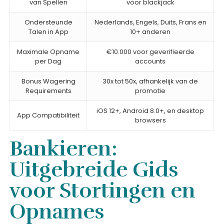
van Spellen
voor blackjack
Ondersteunde
Nederlands, Engels, Duits, Frans en
Talen in App
10+ anderen
Maximale Opname
€10.000 voor geverifieerde
per Dag
accounts
Bonus Wagering
30x tot 50x, afhankelijk van de
Requirements
promotie
iOS 12+, Android 8.0+, en desktop
App Compatibiliteit
browsers
Bankieren:
Uitgebreide Gids
voor Stortingen en
Opnames