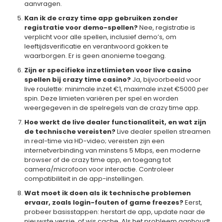
aanvragen.
Kan ik de crazy time app gebruiken zonder
registratie voor demo-spellen?
Nee, registratie is
verplicht voor alle spellen, inclusief demo’s, om
leeftijdsverificatie en verantwoord gokken te
waarborgen. Er is geen anonieme toegang.
Zijn er specifieke inzetlimieten voor live casino
spellen bij crazy time casino?
Ja, bijvoorbeeld voor
live roulette: minimale inzet €1, maximale inzet €5000 per
spin. Deze limieten variëren per spel en worden
weergegeven in de spelregels van de crazy time app.
Hoe werkt de live dealer functionaliteit, en wat zijn
de technische vereisten?
Live dealer spellen streamen
in real-time via HD-video; vereisten zijn een
internetverbinding van minstens 5 Mbps, een moderne
browser of de crazy time app, en toegang tot
camera/microfoon voor interactie. Controleer
compatibiliteit in de app-instellingen.
Wat moet ik doen als ik technische problemen
ervaar, zoals login-fouten of game freezes?
Eerst,
probeer basisstappen: herstart de app, update naar de
nieuwste versie, of wis cache. Als het probleem aanhoudt,