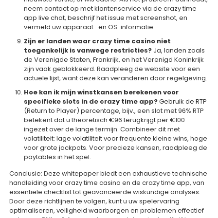
neem contact op met klantenservice via de crazy time
app live chat, beschrijf het issue met screenshot, en
vermeld uw apparaat- en OS-informatie.
Zijn er landen waar crazy time casino niet
toegankelijk is vanwege restricties?
Ja, landen zoals
de Verenigde Staten, Frankrijk, en het Verenigd Koninkrijk
zijn vaak geblokkeerd. Raadpleeg de website voor een
actuele lijst, want deze kan veranderen door regelgeving.
Hoe kan ik mijn winstkansen berekenen voor
specifieke slots in de crazy time app?
Gebruik de RTP
(Return to Player) percentage, bijv., een slot met 96% RTP
betekent dat u theoretisch €96 terugkrijgt per €100
ingezet over de lange termijn. Combineer dit met
volatiliteit: lage volatiliteit voor frequente kleine wins, hoge
voor grote jackpots. Voor precieze kansen, raadpleeg de
paytables in het spel.
Conclusie: Deze whitepaper biedt een exhaustieve technische
handleiding voor crazy time casino en de crazy time app, van
essentiële checklist tot geavanceerde wiskundige analyses.
Door deze richtlijnen te volgen, kunt u uw spelervaring
optimaliseren, veiligheid waarborgen en problemen effectief