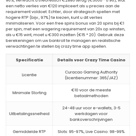
96%, verwacht u theoretisch €2880 terug (€3000 * 0.96), wat
een netto verlies van €120 impliceert als u precies aan de
requirement voldoet. Echter, door strategisch spellen met
hogere RTP (bijv., 97%) te kiezen, kunt u dit verlies
minimaliseren. Voor een free spins bonus van 20 spins bij €1
per spin, met een wagering requirement van 20x op winsten,
als u €15 wint, moet u €300 inzetten (€15 * 20). Gebruik deze
berekeningen om uw bankroll te managen en realistische
verwachtingen te stellen bij crazy time app spellen.
Specificatie
Details voor Crazy Time Casino
Curacao Gaming Authority
Licentie
(licentienummer: 365/JAZ)
€10 voor de meeste
Minimale Storting
betaalmethoden
24-48 uur voor e-wallets, 3-5
Uitbetalingssnelheid
werkdagen voor
bankoverschrijvingen
Gemiddelde RTP
Slots: 95-97%, Live Casino: 98-99%