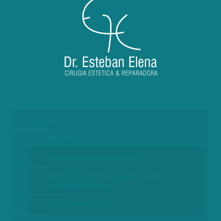
Currículum
Procedimientos
Cirugía plástica y reparadora
Procedimientos Complementarios Bajo
Supervisión Médica
Procedimientología