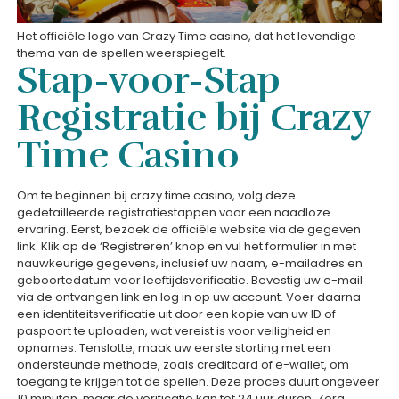
Het officiële logo van Crazy Time casino, dat het levendige
thema van de spellen weerspiegelt.
Stap-voor-Stap
Registratie bij Crazy
Time Casino
Om te beginnen bij crazy time casino, volg deze
gedetailleerde registratiestappen voor een naadloze
ervaring. Eerst, bezoek de officiële website via de gegeven
link. Klik op de ‘Registreren’ knop en vul het formulier in met
nauwkeurige gegevens, inclusief uw naam, e-mailadres en
geboortedatum voor leeftijdsverificatie. Bevestig uw e-mail
via de ontvangen link en log in op uw account. Voer daarna
een identiteitsverificatie uit door een kopie van uw ID of
paspoort te uploaden, wat vereist is voor veiligheid en
opnames. Tenslotte, maak uw eerste storting met een
ondersteunde methode, zoals creditcard of e-wallet, om
toegang te krijgen tot de spellen. Deze proces duurt ongeveer
10 minuten, maar de verificatie kan tot 24 uur duren. Zorg