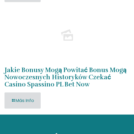
Jakie Bonusy Mogą Powitać Bonus Mogą
Nowoczesnych Historyków Czekać
Casino Spassino PL Bet Now
Más Info