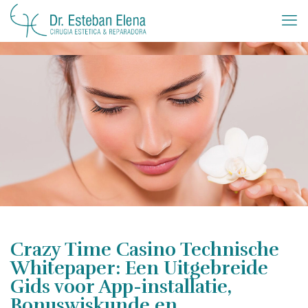
Crazy Time Casino Technische
Whitepaper: Een Uitgebreide
Gids voor App-installatie,
Bonuswiskunde en