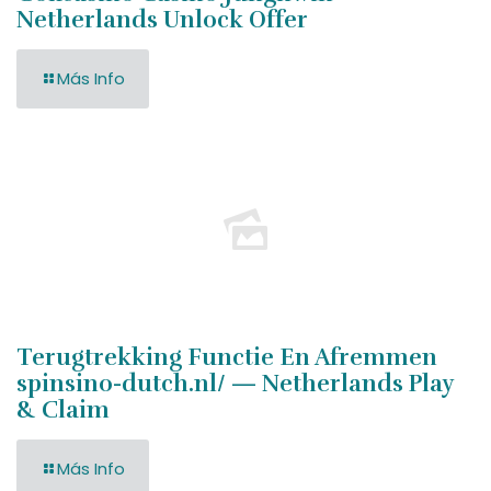
Netherlands Unlock Offer
Más Info
Terugtrekking Functie En Afremmen
spinsino-dutch.nl/ — Netherlands Play
& Claim
Más Info