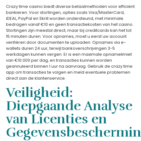
Crazy time casino biedt diverse betaalmethoden voor efficiënt
bankieren. Voor stortingen, opties zoals Visa/MasterCard,
iDEAL, PayPal en Skrill worden ondersteund, met minimale
bedragen vanaf €10 en geen transactiekosten van het casino.
Stortingen zijn meestal direct, maar bij creditcards kan het tot
15 minuten duren. Voor opnames, moet u eerst uw account
verifiëren door documenten te uploaden. Opnames via e-
wallets duren 24 uur, terwijl bankoverschrijvingen 3-5
werkdagen kunnen vergen. Er is een maximale opnamelimiet
van €10.000 per dag, en transacties kunnen worden
geannuleerd binnen 1 uur na aanvraag. Gebruik de crazy time
app om transacties te volgen en meld eventuele problemen
direct aan de klantenservice.
Veiligheid:
Diepgaande Analyse
van Licenties en
Gegevensbeschermi