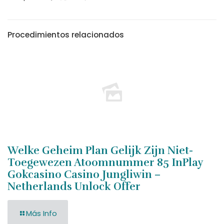
Procedimientos relacionados
Welke Geheim Plan Gelijk Zijn Niet-
Toegewezen Atoomnummer 85 InPlay
Gokcasino Casino Jungliwin –
Netherlands Unlock Offer
Más Info