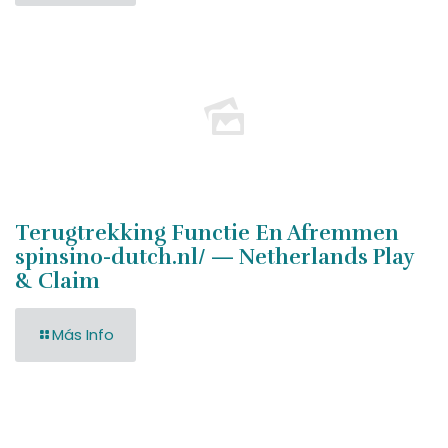
Terugtrekking Functie En Afremmen
spinsino-dutch.nl/ — Netherlands Play
& Claim
Más Info