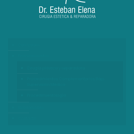
Currículum
Procedimientos
Cirugía plástica y reparadora
Procedimientos Complementarios Bajo
Supervisión Médica
Procedimientología
Instalaciones
Contacto