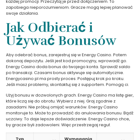
każdej promocji. Przeczytaj je przed dołączeniem. To
zapobiega nieporozumieniom. Gracze mogą lepiej planować
swoje działania.
Jak Odbierać i
Używać Bonusów
Aby odebrać bonus, zarejestruj się w Energy Casino. Potem
dokonaj depozytu. Jeśli jest kod promocyjny, wprowadź go.
Energy Casino doda bonus do twojego konta. Sprawdź saldo
po transakcji. Czasami bonus aktywuje się automatycznie.
Energycasino pl ma prosty proces. Postępuj krok po kroku.
Jeśli masz problemy, skontaktuj się z supportem. Pomogą ci.
Użyj bonusu w dozwolonych grach. Energy Casino ma listę gier,
które liczą się do obrotu. Wybierz z niej. Graj zgodnie z
zasadami. Nie próbuj omijać warunków. Energy Casino
monitoruje to. Może to prowadzić do anulowania bonusu. Bądź
uczciwy. To daje lepsze doświadczenie. Energy Casino chce,
by gracze byli zadowoleni. Więc przestrzegaj reguł.
Typ
Wymagania