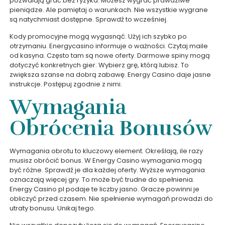
pozwalają grać bez ryzyka. Możesz wygrać prawdziwe
pieniądze. Ale pamiętaj o warunkach. Nie wszystkie wygrane
są natychmiast dostępne. Sprawdź to wcześniej.
Kody promocyjne mogą wygasnąć. Użyj ich szybko po
otrzymaniu. Energycasino informuje o ważności. Czytaj maile
od kasyna. Często tam są nowe oferty. Darmowe spiny mogą
dotyczyć konkretnych gier. Wybierz grę, którą lubisz. To
zwiększa szanse na dobrą zabawę. Energy Casino daje jasne
instrukcje. Postępuj zgodnie z nimi.
Wymagania
Obrócenia Bonusów
Wymagania obrotu to kluczowy element. Określają, ile razy
musisz obrócić bonus. W Energy Casino wymagania mogą
być różne. Sprawdź je dla każdej oferty. Wyższe wymagania
oznaczają więcej gry. To może być trudne do spełnienia.
Energy Casino pl podaje te liczby jasno. Gracze powinni je
obliczyć przed czasem. Nie spełnienie wymagań prowadzi do
utraty bonusu. Unikaj tego.