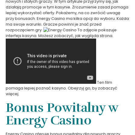
nowych i stałych graczy. W tym artykule przyjrzymy się, jak
działają promocje w tym kasynie. Zrozumienie zasad pomaga
lepiej wykorzystać oferty. Pokażemy, na co zwrócić uwagę
przy bonusach. Energy Casino ma kilka opcji do wyboru. Każda
ma swoje warunki. Gracze powinni je znać przed
rozpoczęciem gry.
To zdjęcie pokazuje
interfejs kasyna. Możesz zobaczyć, jak wygląda strona.
Ten film
pomaga lepiej poznać kasyno. Obejrzyj go, by zobaczyć
więcej.
Bonus Powitalny w
Energy Casino
Energy Casino oferuje bonus powitalny dla nowych graczy.