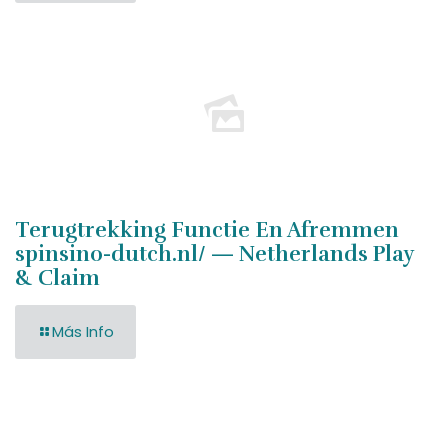
Terugtrekking Functie En Afremmen
spinsino-dutch.nl/ — Netherlands Play
& Claim
Más Info