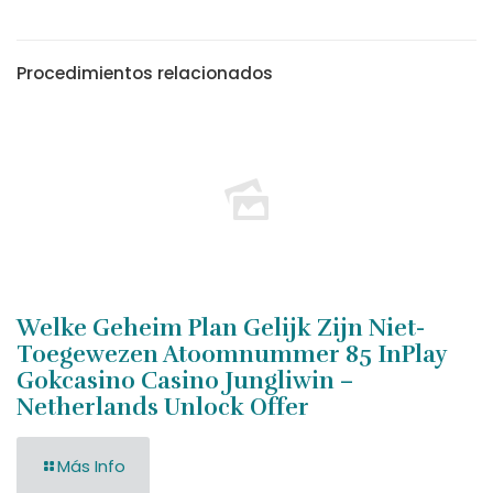
Procedimientos relacionados
Welke Geheim Plan Gelijk Zijn Niet-
Toegewezen Atoomnummer 85 InPlay
Gokcasino Casino Jungliwin –
Netherlands Unlock Offer
Más Info