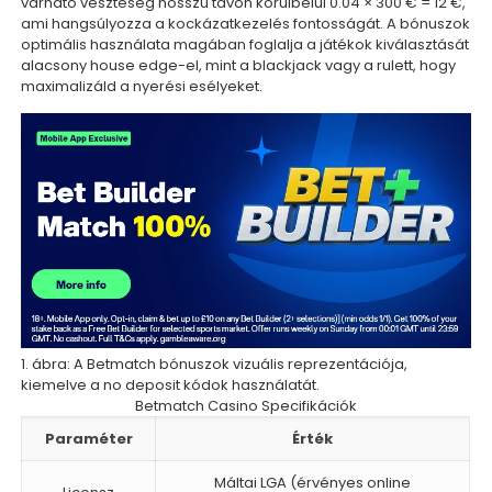
várható veszteség hosszú távon körülbelül 0.04 × 300 € = 12 €,
ami hangsúlyozza a kockázatkezelés fontosságát. A bónuszok
optimális használata magában foglalja a játékok kiválasztását
alacsony house edge-el, mint a blackjack vagy a rulett, hogy
maximalizáld a nyerési esélyeket.
1. ábra: A Betmatch bónuszok vizuális reprezentációja,
kiemelve a no deposit kódok használatát.
Betmatch Casino Specifikációk
Paraméter
Érték
Máltai LGA (érvényes online