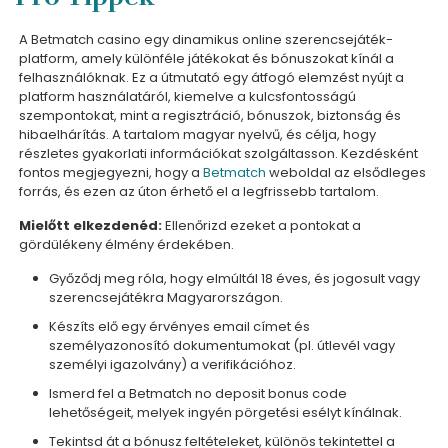
A Betmatch casino egy dinamikus online szerencsejáték-
platform, amely különféle játékokat és bónuszokat kínál a
felhasználóknak. Ez a útmutató egy átfogó elemzést nyújt a
platform használatáról, kiemelve a kulcsfontosságú
szempontokat, mint a regisztráció, bónuszok, biztonság és
hibaelhárítás. A tartalom magyar nyelvű, és célja, hogy
részletes gyakorlati információkat szolgáltasson. Kezdésként
fontos megjegyezni, hogy a
Betmatch
weboldal az elsődleges
forrás, és ezen az úton érhető el a legfrissebb tartalom.
Mielőtt elkezdenéd:
Ellenőrizd ezeket a pontokat a
gördülékeny élmény érdekében.
Győződj meg róla, hogy elmúltál 18 éves, és jogosult vagy
szerencsejátékra Magyarországon.
Készíts elő egy érvényes email címet és
személyazonosító dokumentumokat (pl. útlevél vagy
személyi igazolvány) a verifikációhoz.
Ismerd fel a Betmatch no deposit bonus code
lehetőségeit, melyek ingyén pörgetési esélyt kínálnak.
Tekintsd át a bónusz feltételeket, különös tekintettel a