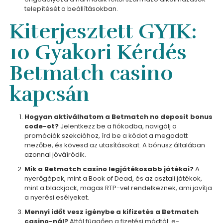
telepítését a beállításokban.
Kiterjesztett GYIK:
10 Gyakori Kérdés
Betmatch casino
kapcsán
Hogyan aktiválhatom a Betmatch no deposit bonus
code-ot?
Jelentkezz be a fiókodba, navigálj a
promóciók szekcióhoz, írd be a kódot a megadott
mezőbe, és kövesd az utasításokat. A bónusz általában
azonnal jóváíródik.
Mik a Betmatch casino legjátékosabb játékai?
A
nyerőgépek, mint a Book of Dead, és az asztali játékok,
mint a blackjack, magas RTP-vel rendelkeznek, ami javítja
a nyerési esélyeket.
Mennyi időt vesz igénybe a kifizetés a Betmatch
casino-nál?
Attól függően a fizetési módtól: e-