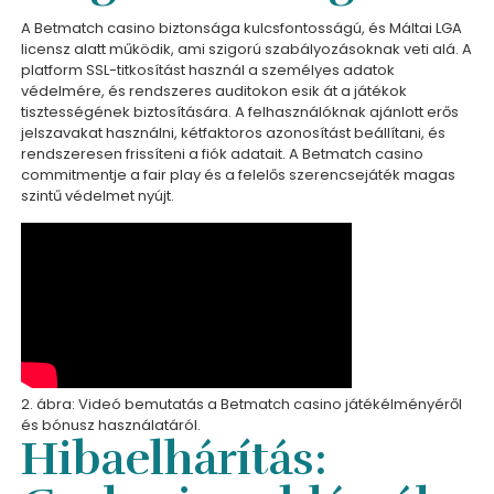
A Betmatch casino biztonsága kulcsfontosságú, és Máltai LGA
licensz alatt működik, ami szigorú szabályozásoknak veti alá. A
platform SSL-titkosítást használ a személyes adatok
védelmére, és rendszeres auditokon esik át a játékok
tisztességének biztosítására. A felhasználóknak ajánlott erős
jelszavakat használni, kétfaktoros azonosítást beállítani, és
rendszeresen frissíteni a fiók adatait. A Betmatch casino
commitmentje a fair play és a felelős szerencsejáték magas
szintű védelmet nyújt.
2. ábra: Videó bemutatás a Betmatch casino játékélményéről
és bónusz használatáról.
Hibaelhárítás: