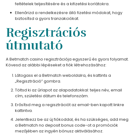
feltételek teljesítésére és a kifizetési korlátokra.
Ellenőrizd a rendelkezésre álló fizetési módokat, hogy
biztosítsd a gyors tranzakciókat.
Regisztrációs
útmutató
A Betmatch casino regisztrációja egyszerű és gyors folyamat.
Kövesd az alábbi lépéseket a fiók létrehozásához:
Látogass el a Betmatch weboldalra, és kattints a
„Regisztráció” gombra.
Töltsd ki az űrlapot az alapadatokkal: teljes név, email
cím, születési dátum és telefonszám.
Erősítsd meg a regisztrációt az email-ben kapott linkre
kattintva.
Jelentkezz be az új fiókoddal, és ha szükséges, add meg
a Betmatch no deposit bonus code-ot a promóciók
mezőjében az ingyén bónusz aktiválásához.