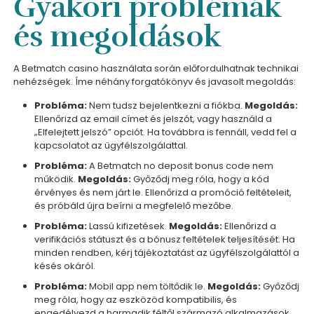
Gyakori problémák
és megoldások
A Betmatch casino használata során előfordulhatnak technikai
nehézségek. Íme néhány forgatókönyv és javasolt megoldás:
Probléma:
Nem tudsz bejelentkezni a fiókba.
Megoldás:
Ellenőrizd az email címet és jelszót, vagy használd a
„Elfelejtett jelszó” opciót. Ha továbbra is fennáll, vedd fel a
kapcsolatot az ügyfélszolgálattal.
Probléma:
A Betmatch no deposit bonus code nem
működik.
Megoldás:
Győződj meg róla, hogy a kód
érvényes és nem járt le. Ellenőrizd a promóció feltételeit,
és próbáld újra beírni a megfelelő mezőbe.
Probléma:
Lassú kifizetések.
Megoldás:
Ellenőrizd a
verifikációs státuszt és a bónusz feltételek teljesítését. Ha
minden rendben, kérj tájékoztatást az ügyfélszolgálattól a
késés okáról.
Probléma:
Mobil app nem töltődik le.
Megoldás:
Győződj
meg róla, hogy az eszközöd kompatibilis, és
engedélyezd a harmadik féltől származó alkalmazások