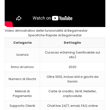
Video dimostrativo delle funzionalità di Begamestar.
Specifiche Rapide di Begamestar
Categoria
Dettaglio
Curacao eGaming (verificabile sul
Licenza
sito)
Anno di Lancio
2020
Oltre 1000, inclusi slot e giochi da
Numero di Giochi
tavolo
Metodi di
Carte di credito, Skrill, Neteller,
Pagamento
criptovalute
Supporto Clienti
Chat live 24/7, email, FAQ online