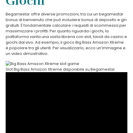
Giochi
Begamestar offre diverse promozioni, tra cui un begamestar
bonus di benvenuto che può includere bonus di deposito e giri
gratuiti. È fondamentale calcolare i requisiti di scommessa per
massimizzare i profitti. Per quanto riguarda i giochi, la
piattaforma vanta una vasta libreria con slot, tavoli da casino e
giochi dal vivo. Ad esempio, il gioco Big Bass Amazon Xtreme
è popolare tra gli utenti. Per visualizzarlo, ecco un’immagine e
un video dimostrativo.
Slot Big Bass Amazon Xtreme disponibile su Begamestar.