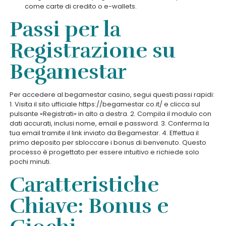
come carte di credito o e-wallets.
Passi per la
Registrazione su
Begamestar
Per accedere al begamestar casino, segui questi passi rapidi:
1. Visita il sito ufficiale https://begamestar.co.it/ e clicca sul
pulsante «Registrati» in alto a destra. 2. Compila il modulo con
dati accurati, inclusi nome, email e password. 3. Conferma la
tua email tramite il link inviato da Begamestar. 4. Effettua il
primo deposito per sbloccare i bonus di benvenuto. Questo
processo è progettato per essere intuitivo e richiede solo
pochi minuti.
Caratteristiche
Chiave: Bonus e