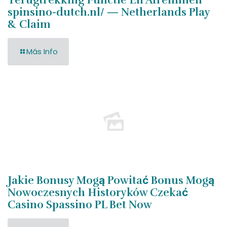
Terugtrekking Functie En Afremmen
spinsino-dutch.nl/ — Netherlands Play
& Claim
Más Info
Jakie Bonusy Mogą Powitać Bonus Mogą
Nowoczesnych Historyków Czekać
Casino Spassino PL Bet Now