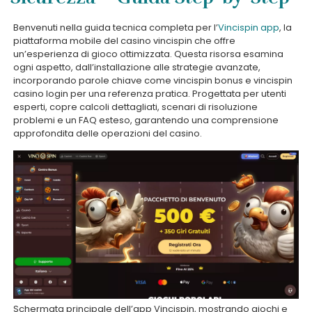
Benvenuti nella guida tecnica completa per l’
Vincispin app
, la
piattaforma mobile del casino vincispin che offre
un’esperienza di gioco ottimizzata. Questa risorsa esamina
ogni aspetto, dall’installazione alle strategie avanzate,
incorporando parole chiave come vincispin bonus e vincispin
casino login per una referenza pratica. Progettata per utenti
esperti, copre calcoli dettagliati, scenari di risoluzione
problemi e un FAQ esteso, garantendo una comprensione
approfondita delle operazioni del casino.
Schermata principale dell’app Vincispin, mostrando giochi e