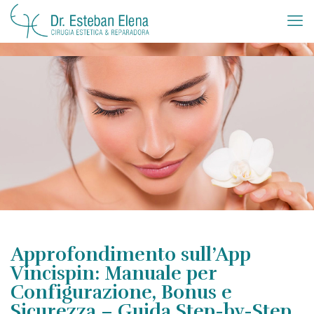
Approfondimento sull’App
Vincispin: Manuale per
Configurazione, Bonus e
Sicurezza – Guida Step-by-Step