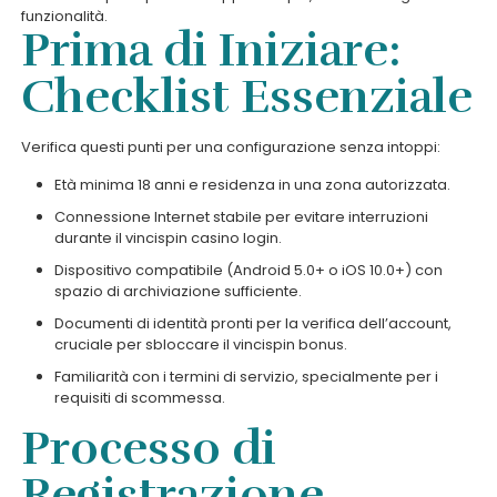
funzionalità.
Prima di Iniziare:
Checklist Essenziale
Verifica questi punti per una configurazione senza intoppi:
Età minima 18 anni e residenza in una zona autorizzata.
Connessione Internet stabile per evitare interruzioni
durante il vincispin casino login.
Dispositivo compatibile (Android 5.0+ o iOS 10.0+) con
spazio di archiviazione sufficiente.
Documenti di identità pronti per la verifica dell’account,
cruciale per sbloccare il vincispin bonus.
Familiarità con i termini di servizio, specialmente per i
requisiti di scommessa.
Processo di
Registrazione