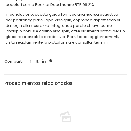
popolari come Book of Dead hanno RTP 96.21%.
In conclusione, questa guida fornisce una risorsa esaustiva
per padroneggiare l’app Vincispin, coprendo aspetti tecnici
dal login alla sicurezza. Integrando parole chiave come
vincispin bonus e casino vincispin, offre strumenti pratici per un
gioco responsabile e redditizio. Per ulteriori aggiornamenti,
visita regolarmente la piattaforma e consulta i termini.
Compartir
Procedimientos relacionados