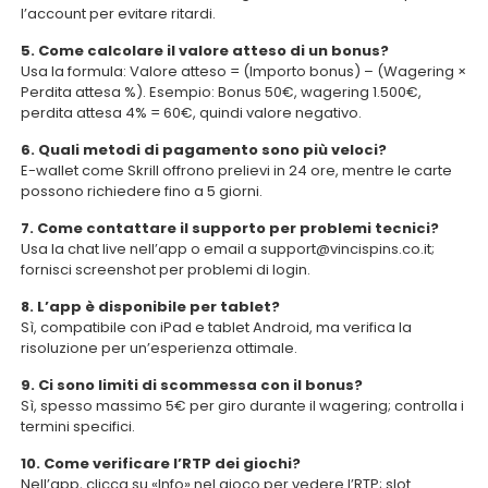
l’account per evitare ritardi.
5. Come calcolare il valore atteso di un bonus?
Usa la formula: Valore atteso = (Importo bonus) – (Wagering ×
Perdita attesa %). Esempio: Bonus 50€, wagering 1.500€,
perdita attesa 4% = 60€, quindi valore negativo.
6. Quali metodi di pagamento sono più veloci?
E-wallet come Skrill offrono prelievi in 24 ore, mentre le carte
possono richiedere fino a 5 giorni.
7. Come contattare il supporto per problemi tecnici?
Usa la chat live nell’app o email a
support@vincispins.co.it
;
fornisci screenshot per problemi di login.
8. L’app è disponibile per tablet?
Sì, compatibile con iPad e tablet Android, ma verifica la
risoluzione per un’esperienza ottimale.
9. Ci sono limiti di scommessa con il bonus?
Sì, spesso massimo 5€ per giro durante il wagering; controlla i
termini specifici.
10. Come verificare l’RTP dei giochi?
Nell’app, clicca su «Info» nel gioco per vedere l’RTP; slot