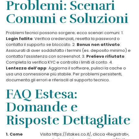
Problemi: Scenari
Comuni e Soluzioni
Problemi tecnici possono sorgere; ecco scenari comuni: 1.
Login fallito
: Verifica credenziali, resetta la password o
contatta il supporto se bloccato. 2.
Bonus non attivato
:
Assicurati di aver soddisfatto i termini (es. deposito minimo) e
contatta l’assistenza con screenshot. 3.
Prelievo rifiutato
:
Completa la verifica KYC e controlla i limiti di conto. 4.
Lentezza dell’app
: Aggiorna il software, pulisci la cache o
usa una connessione più stabile. Per problemi persistenti,
documenta gli errori e riferiscili al supporto tecnico.
FAQ Estesa:
Domande e
Risposte Dettagliate
1. Come
Visita https://stakes.co.it/, clicca «Registrati»,