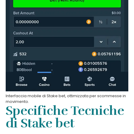
Interfaccia mobile di Stake bet, ottimizzata per scommesse in
movimento.
Specifiche Tecniche
di Stake bet