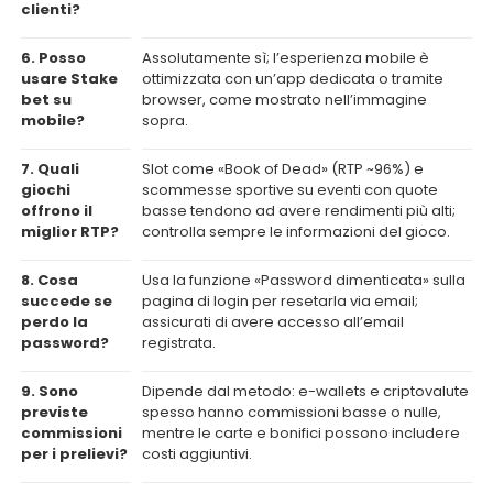
clienti?
6. Posso
Assolutamente sì; l’esperienza mobile è
usare Stake
ottimizzata con un’app dedicata o tramite
bet su
browser, come mostrato nell’immagine
mobile?
sopra.
7. Quali
Slot come «Book of Dead» (RTP ~96%) e
giochi
scommesse sportive su eventi con quote
offrono il
basse tendono ad avere rendimenti più alti;
miglior RTP?
controlla sempre le informazioni del gioco.
8. Cosa
Usa la funzione «Password dimenticata» sulla
succede se
pagina di login per resetarla via email;
perdo la
assicurati di avere accesso all’email
password?
registrata.
9. Sono
Dipende dal metodo: e-wallets e criptovalute
previste
spesso hanno commissioni basse o nulle,
commissioni
mentre le carte e bonifici possono includere
per i prelievi?
costi aggiuntivi.