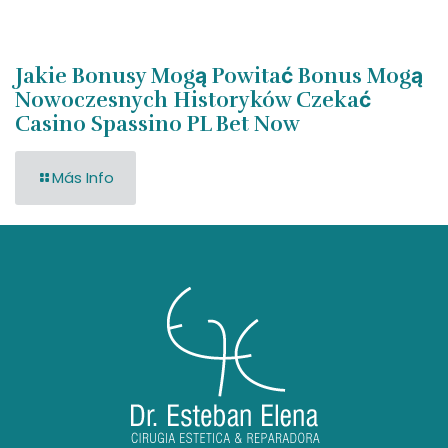
Jakie Bonusy Mogą Powitać Bonus Mogą
Nowoczesnych Historyków Czekać
Casino Spassino PL Bet Now
Más Info