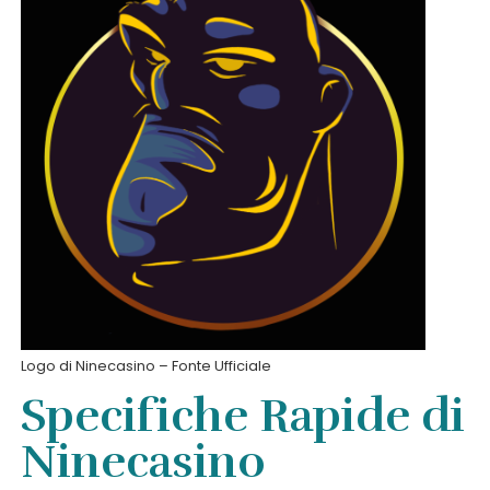
Logo di Ninecasino – Fonte Ufficiale
Specifiche Rapide di
Ninecasino