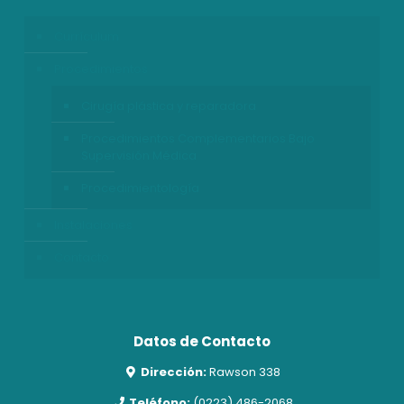
Currículum
Procedimientos
Cirugía plástica y reparadora
Procedimientos Complementarios Bajo
Supervisión Médica
Procedimientología
Instalaciones
Contacto
Datos de Contacto
Dirección:
Rawson 338
Teléfono:
(0223) 486-2068