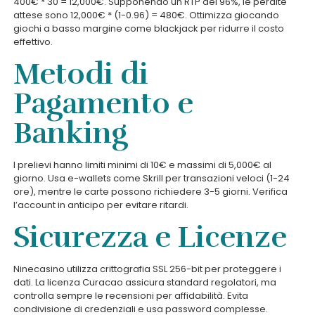
400€ * 30 = 12,000€. Supponendo un RTP del 96%, le perdite
attese sono 12,000€ * (1-0.96) = 480€. Ottimizza giocando
giochi a basso margine come blackjack per ridurre il costo
effettivo.
Metodi di
Pagamento e
Banking
I prelievi hanno limiti minimi di 10€ e massimi di 5,000€ al
giorno. Usa e-wallets come Skrill per transazioni veloci (1-24
ore), mentre le carte possono richiedere 3-5 giorni. Verifica
l’account in anticipo per evitare ritardi.
Sicurezza e Licenze
Ninecasino utilizza crittografia SSL 256-bit per proteggere i
dati. La licenza Curacao assicura standard regolatori, ma
controlla sempre le recensioni per affidabilità. Evita
condivisione di credenziali e usa password complesse.