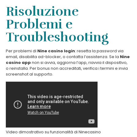
Risoluzione
Problemi e
Troubleshooting
Per problemi di
Nine casino login
: resetta la password via
email, disabilita ad-blocker, o contatta l’assistenza. Se la
Nine
casino app
non si avvia, aggiorna l’app, riavvia il dispositivo,
o reinstalla. Per bonus non accreditati, verifica i termini e invia
screenshot al supporto.
Video dimostrativo su funzionalità di Ninecasino