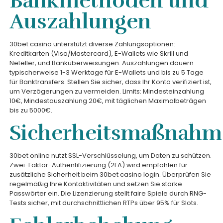
Bankmethoden und
Auszahlungen
30bet casino unterstützt diverse Zahlungsoptionen:
Kreditkarten (Visa/Mastercard), E-Wallets wie Skrill und
Neteller, und Banküberweisungen. Auszahlungen dauern
typischerweise 1-3 Werktage für E-Wallets und bis zu 5 Tage
für Banktransfers. Stellen Sie sicher, dass Ihr Konto verifiziert ist,
um Verzögerungen zu vermeiden. Limits: Mindesteinzahlung
10€, Mindestauszahlung 20€, mit täglichen Maximalbeträgen
bis zu 5000€.
Sicherheitsmaßnah
30bet online nutzt SSL-Verschlüsselung, um Daten zu schützen.
Zwei-Faktor-Authentifizierung (2FA) wird empfohlen für
zusätzliche Sicherheit beim 30bet casino login. Überprüfen Sie
regelmäßig Ihre Kontaktivitäten und setzen Sie starke
Passwörter ein. Die Lizenzierung stellt faire Spiele durch RNG-
Tests sicher, mit durchschnittlichen RTPs über 95% für Slots.