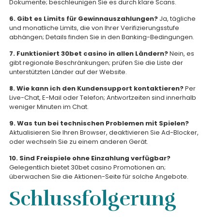
Dokumente; beschleunigen Sie es durch klare Scans.
6. Gibt es Limits für Gewinnauszahlungen?
Ja, tägliche
und monatliche Limits, die von Ihrer Verifizierungsstufe
abhängen; Details finden Sie in den Banking-Bedingungen.
7. Funktioniert 30bet casino in allen Ländern?
Nein, es
gibt regionale Beschränkungen; prüfen Sie die Liste der
unterstützten Länder auf der Website.
8. Wie kann ich den Kundensupport kontaktieren?
Per
Live-Chat, E-Mail oder Telefon; Antwortzeiten sind innerhalb
weniger Minuten im Chat.
9. Was tun bei technischen Problemen mit Spielen?
Aktualisieren Sie Ihren Browser, deaktivieren Sie Ad-Blocker,
oder wechseln Sie zu einem anderen Gerät.
10. Sind Freispiele ohne Einzahlung verfügbar?
Gelegentlich bietet 30bet casino Promotionen an;
überwachen Sie die Aktionen-Seite für solche Angebote.
Schlussfolgerung