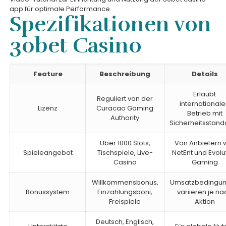
app für optimale Performance.
Spezifikationen von
30bet Casino
Feature
Beschreibung
Details
Erlaubt
Reguliert von der
international
Lizenz
Curacao Gaming
Betrieb mit
Authority
Sicherheitsstand
Über 1000 Slots,
Von Anbietern 
Spieleangebot
Tischspiele, Live-
NetEnt und Evolu
Casino
Gaming
Willkommensbonus,
Umsatzbedingu
Bonussystem
Einzahlungsboni,
variieren je na
Freispiele
Aktion
Deutsch, Englisch,