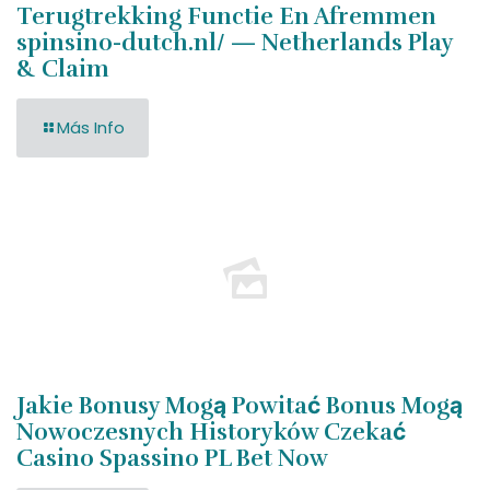
Terugtrekking Functie En Afremmen
spinsino-dutch.nl/ — Netherlands Play
& Claim
Más Info
Jakie Bonusy Mogą Powitać Bonus Mogą
Nowoczesnych Historyków Czekać
Casino Spassino PL Bet Now