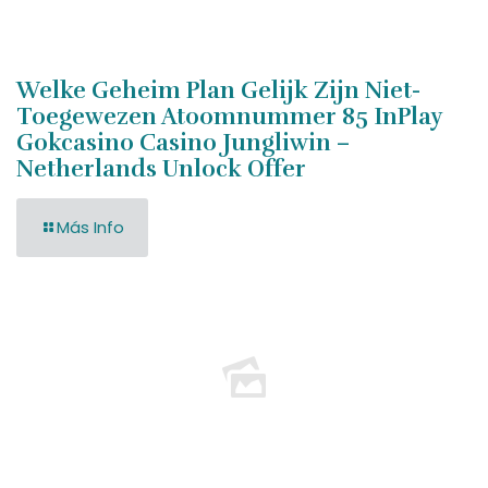
Welke Geheim Plan Gelijk Zijn Niet-
Toegewezen Atoomnummer 85 InPlay
Gokcasino Casino Jungliwin –
Netherlands Unlock Offer
Más Info