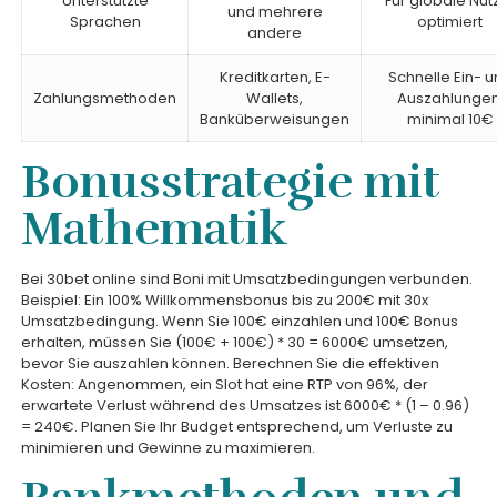
Unterstützte
Für globale Nut
und mehrere
Sprachen
optimiert
andere
Kreditkarten, E-
Schnelle Ein- 
Zahlungsmethoden
Wallets,
Auszahlungen
Banküberweisungen
minimal 10€
Bonusstrategie mit
Mathematik
Bei 30bet online sind Boni mit Umsatzbedingungen verbunden.
Beispiel: Ein 100% Willkommensbonus bis zu 200€ mit 30x
Umsatzbedingung. Wenn Sie 100€ einzahlen und 100€ Bonus
erhalten, müssen Sie (100€ + 100€) * 30 = 6000€ umsetzen,
bevor Sie auszahlen können. Berechnen Sie die effektiven
Kosten: Angenommen, ein Slot hat eine RTP von 96%, der
erwartete Verlust während des Umsatzes ist 6000€ * (1 – 0.96)
= 240€. Planen Sie Ihr Budget entsprechend, um Verluste zu
minimieren und Gewinne zu maximieren.