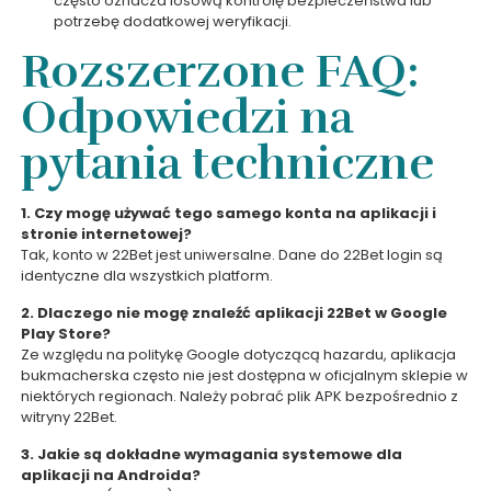
często oznacza losową kontrolę bezpieczeństwa lub
potrzebę dodatkowej weryfikacji.
Rozszerzone FAQ:
Odpowiedzi na
pytania techniczne
1. Czy mogę używać tego samego konta na aplikacji i
stronie internetowej?
Tak, konto w 22Bet jest uniwersalne. Dane do 22Bet login są
identyczne dla wszystkich platform.
2. Dlaczego nie mogę znaleźć aplikacji 22Bet w Google
Play Store?
Ze względu na politykę Google dotyczącą hazardu, aplikacja
bukmacherska często nie jest dostępna w oficjalnym sklepie w
niektórych regionach. Należy pobrać plik APK bezpośrednio z
witryny 22Bet.
3. Jakie są dokładne wymagania systemowe dla
aplikacji na Androida?