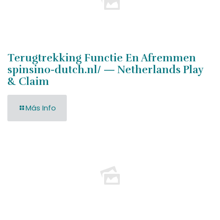
Terugtrekking Functie En Afremmen
spinsino-dutch.nl/ — Netherlands Play
& Claim
Más Info