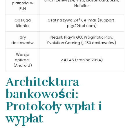
Blik, Przelewy24, Visa/Mastercard, Skrill,
płatności w
Neteller
PLN
Obsługa
Czat na żywo 24/7, e-mail (
support-
klienta
pl@22bet.com
)
Gry
NetEnt, Play’n GO, Pragmatic Play,
dostawców
Evolution Gaming (+150 dostawców)
Wersja
aplikacji
v.4.1.45 (stan na 2024)
(Android)
Architektura
bankowości:
Protokoły wpłat i
wypłat