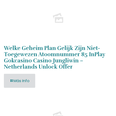
Welke Geheim Plan Gelijk Zijn Niet-
Toegewezen Atoomnummer 85 InPlay
Gokcasino Casino Jungliwin –
Netherlands Unlock Offer
Más Info