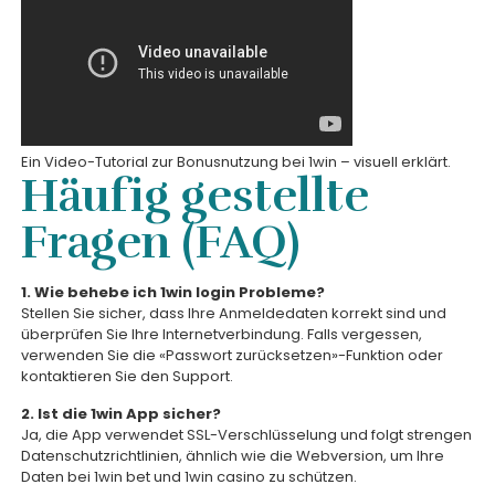
Ein Video-Tutorial zur Bonusnutzung bei 1win – visuell erklärt.
Häufig gestellte
Fragen (FAQ)
1. Wie behebe ich 1win login Probleme?
Stellen Sie sicher, dass Ihre Anmeldedaten korrekt sind und
überprüfen Sie Ihre Internetverbindung. Falls vergessen,
verwenden Sie die «Passwort zurücksetzen»-Funktion oder
kontaktieren Sie den Support.
2. Ist die 1win App sicher?
Ja, die App verwendet SSL-Verschlüsselung und folgt strengen
Datenschutzrichtlinien, ähnlich wie die Webversion, um Ihre
Daten bei 1win bet und 1win casino zu schützen.