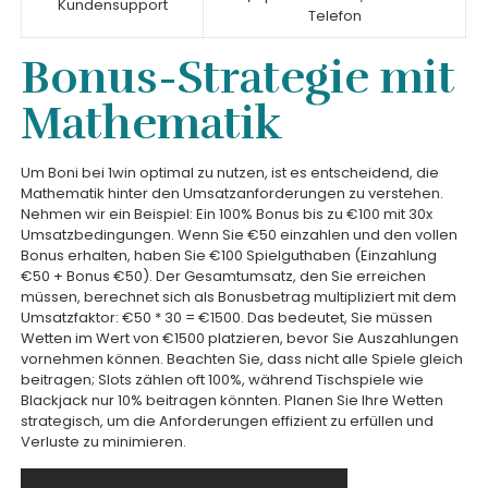
Kundensupport
Telefon
Bonus-Strategie mit
Mathematik
Um Boni bei 1win optimal zu nutzen, ist es entscheidend, die
Mathematik hinter den Umsatzanforderungen zu verstehen.
Nehmen wir ein Beispiel: Ein 100% Bonus bis zu €100 mit 30x
Umsatzbedingungen. Wenn Sie €50 einzahlen und den vollen
Bonus erhalten, haben Sie €100 Spielguthaben (Einzahlung
€50 + Bonus €50). Der Gesamtumsatz, den Sie erreichen
müssen, berechnet sich als Bonusbetrag multipliziert mit dem
Umsatzfaktor: €50 * 30 = €1500. Das bedeutet, Sie müssen
Wetten im Wert von €1500 platzieren, bevor Sie Auszahlungen
vornehmen können. Beachten Sie, dass nicht alle Spiele gleich
beitragen; Slots zählen oft 100%, während Tischspiele wie
Blackjack nur 10% beitragen könnten. Planen Sie Ihre Wetten
strategisch, um die Anforderungen effizient zu erfüllen und
Verluste zu minimieren.