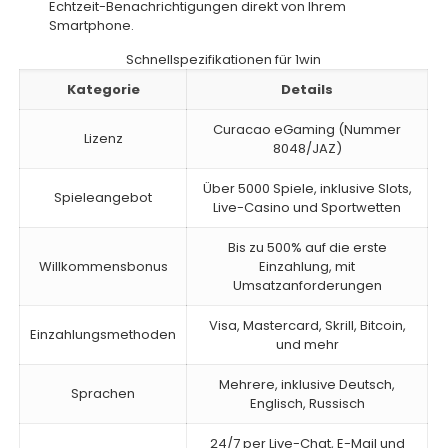
Echtzeit-Benachrichtigungen direkt von Ihrem
Smartphone.
Schnellspezifikationen für 1win
Kategorie
Details
Curacao eGaming (Nummer
Lizenz
8048/JAZ)
Über 5000 Spiele, inklusive Slots,
Spieleangebot
Live-Casino und Sportwetten
Bis zu 500% auf die erste
Willkommensbonus
Einzahlung, mit
Umsatzanforderungen
Visa, Mastercard, Skrill, Bitcoin,
Einzahlungsmethoden
und mehr
Mehrere, inklusive Deutsch,
Sprachen
Englisch, Russisch
24/7 per Live-Chat, E-Mail und