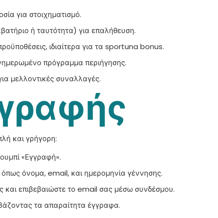
οσία για στοιχηματισμό.
αβατήριο ή ταυτότητα) για επαλήθευση.
προϋποθέσεις, ιδιαίτερα για τα sportuna bonus.
ενημερωμένο πρόγραμμα περιήγησης.
 για μελλοντικές συναλλαγές.
γγραφής
πλή και γρήγορη:
κουμπί «Εγγραφή».
όπως όνομα, email, και ημερομηνία γέννησης.
 και επιβεβαιώστε το email σας μέσω συνδέσμου.
βάζοντας τα απαραίτητα έγγραφα.