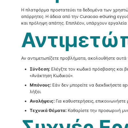
Η πλατφόρμα προστατεύει τα δεδομένα των χρηστώ
απόρρητες. Η άδεια από την Curacao eGuring εγγυάτ
και πρόληψη απάτης. Επιπλέον, υπάρχουν εργαλεία 
Αντιμετώ
Αν αντιμετωπίζετε προβλήματα, ακολουθήστε αυτά 
Σύνδεση:
Ελέγξτε τον κωδικό πρόσβασης και βεβ
«Ανάκτηση Κωδικού».
Μπόνους:
Εάν δεν μπορείτε να διεκδικήσετε sp
λήξει.
Αναλήψεις:
Για καθυστερήσεις, επικοινωνήστε 
Τεχνικά Θέματα:
Καθαρίστε την προσωρινή μνή