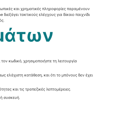
σωπικές και χρηματικές πληροφορίες παραμένουν
 διεξάγει τακτικούς ελέγχους για δίκαιο παιχνίδι
ός.
μάτων
 τον κωδικό, χρησιμοποιήστε τη λειτουργία
ως ελάχιστη κατάθεση, και ότι το μπόνους δεν έχει
τητας και τις τραπεζικές λεπτομέρειες.
κή συσκευή.