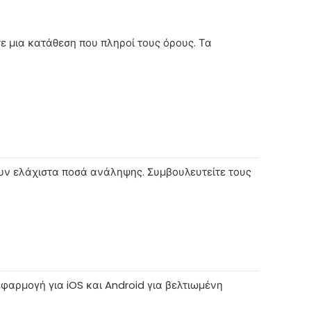
ε μια κατάθεση που πληροί τους όρους. Τα
υν ελάχιστα ποσά ανάληψης. Συμβουλευτείτε τους
εφαρμογή για iOS και Android για βελτιωμένη