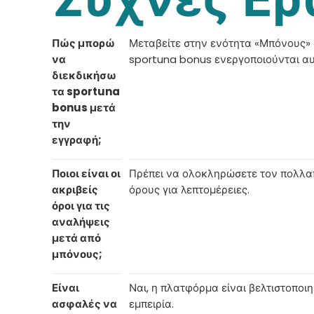
Συχνές Ερ
Πώς μπορώ
Μεταβείτε στην ενότητα «Μπόνους» σ
να
sportuna bonus ενεργοποιούνται αυ
διεκδικήσω
τα sportuna
bonus μετά
την
εγγραφή;
Ποιοι είναι οι
Πρέπει να ολοκληρώσετε τον πολλαπ
ακριβείς
όρους για λεπτομέρειες.
όροι για τις
αναλήψεις
μετά από
μπόνους;
Είναι
Ναι, η πλατφόρμα είναι βελτιστοποιη
ασφαλές να
εμπειρία.