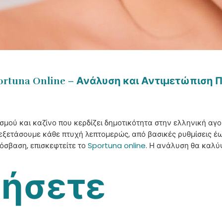
ortuna Online – Ανάλυση και Αντιμετώπιση
ισμού και καζίνο που κερδίζει δημοτικότητα στην ελληνική α
 εξετάσουμε κάθε πτυχή λεπτομερώς, από βασικές ρυθμίσεις έ
ρόσβαση, επισκεφτείτε το
Sportuna online
. Η ανάλυση θα καλύ
νήσετε