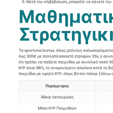
Μετά την επιβεβαίωση, μπορείτε να κάνετε την
Μαθηματι
Στρατηγικ
Τα sportuna bonus, όπως μπόνους καλωσορίσματος,
έως 200€ με πολλαπλασιαστή στροφών 25x, ο συνο
ότι πρέπει να παίξετε παιχνίδια με συνολικό ποσό 
RTP είναι 96%, το αναμενόμενο απώλεια κατά τη δι
παιχνίδια με υψηλό RTP, όπως βίντεο πόκερ (πάνω α
Παράμετρος
Άδεια Λειτουργίας
Μέσο RTP Παιχνιδιών