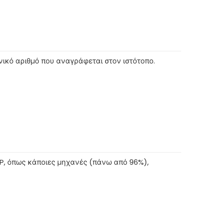
ωνικό αριθμό που αναγράφεται στον ιστότοπο.
RTP, όπως κάποιες μηχανές (πάνω από 96%),