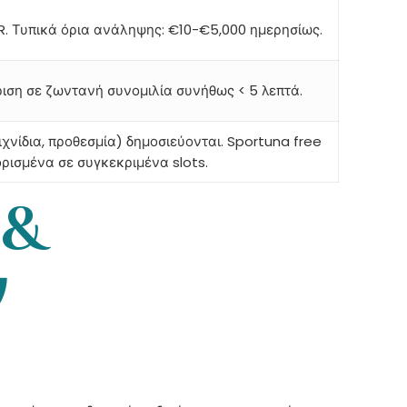
R. Τυπικά όρια ανάληψης: €10-€5,000 ημερησίως.
ιση σε ζωντανή συνομιλία συνήθως < 5 λεπτά.
ιχνίδια, προθεσμία) δημοσιεύονται. Sportuna free
ορισμένα σε συγκεκριμένα slots.
 &
ν