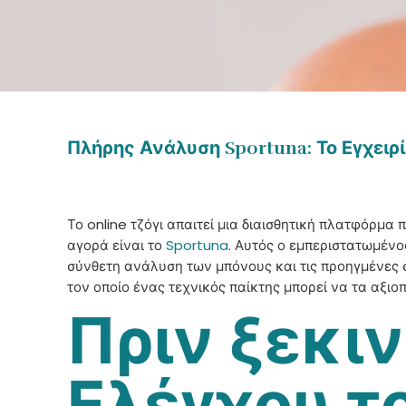
Πλήρης Ανάλυση Sportuna: Το Εγχειρ
Το online τζόγι απαιτεί μια διαισθητική πλατφόρμα
αγορά είναι το
Sportuna
. Αυτός ο εμπεριστατωμένο
σύνθετη ανάλυση των μπόνους και τις προηγμένες σ
τον οποίο ένας τεχνικός παίκτης μπορεί να τα αξιοπ
Πριν ξεκιν