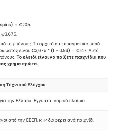
spins) = €205.
 €3,675.
πό το μπόνους. Το αρχικό σας πραγματικό ποσό
ώματος είναι: €3,675 * (1 – 0.96) = €147. Αυτό
μπόνους.
Το κλειδί είναι να παίξετε παιχνίδια που
 σας χρήμα πρώτα.
ση Τεχνικού Ελέγχου
για την Ελλάδα. Εγγυάται νομικό πλαίσιο.
ένοι από την ΕΕΕΠ. RTP διαφέρει ανά παιχνίδι.