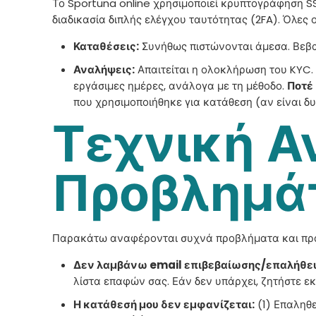
Το Sportuna online χρησιμοποιεί κρυπτογράφηση SS
διαδικασία διπλής ελέγχου ταυτότητας (2FA). Όλες 
Καταθέσεις:
Συνήθως πιστώνονται άμεσα. Βεβαι
Αναλήψεις:
Απαιτείται η ολοκλήρωση του KYC. 
εργάσιμες ημέρες, ανάλογα με τη μέθοδο.
Ποτέ
που χρησιμοποιήθηκε για κατάθεση (αν είναι δ
Τεχνική Α
Προβλημάτ
Παρακάτω αναφέρονται συχνά προβλήματα και πρα
Δεν λαμβάνω email επιβεβαίωσης/επαλήθε
λίστα επαφών σας. Εάν δεν υπάρχει, ζητήστε εκ
Η κατάθεσή μου δεν εμφανίζεται:
(1) Επαληθε