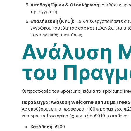
Αποδοχή Όρων & Ολοκλήρωση:
Διαβάστε προσ
την εγγραφή.
Επαλήθευση (KYC):
Για να ενεργοποιήσετε συ
εγγράφου ταυτότητάς σας και, πιθανώς, μια από
κανονιστικές απαιτήσεις.
Ανάλυση 
του Πραγμ
Οι προσφορές του Sportuna, ειδικά τα sportuna fre
Παράδειγμα: Ανάλυση Welcome Bonus με Free S
Ας υποθέσουμε μια προσφορά: «100% Bonus έως €200
γύρισμα, τα free spins έχουν αξία €0.10 το καθένα.
Κατάθεση:
€100.