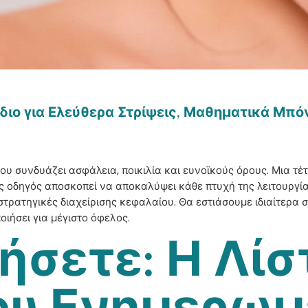
ίδιο για Ελεύθερα Στρίψεις, Μαθηματικά Μπ
 που συνδυάζει ασφάλεια, ποικιλία και ευνοϊκούς όρους. Μια τ
ς οδηγός αποσκοπεί να αποκαλύψει κάθε πτυχή της λειτουργίας
τρατηγικές διαχείρισης κεφαλαίου. Θα εστιάσουμε ιδιαίτερα σ
οιήσει για μέγιστο όφελος.
ήσετε: Η Λίσ