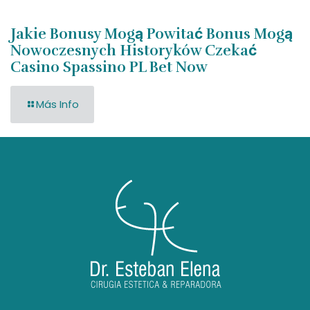
Jakie Bonusy Mogą Powitać Bonus Mogą
Nowoczesnych Historyków Czekać
Casino Spassino PL Bet Now
Más Info