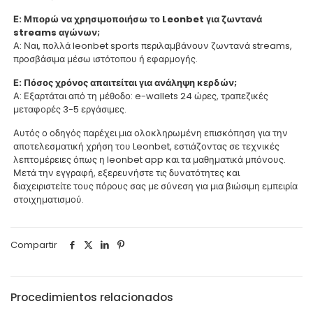
Ε: Μπορώ να χρησιμοποιήσω το Leonbet για ζωντανά
streams αγώνων;
Α: Ναι, πολλά leonbet sports περιλαμβάνουν ζωντανά streams,
προσβάσιμα μέσω ιστότοπου ή εφαρμογής.
Ε: Πόσος χρόνος απαιτείται για ανάληψη κερδών;
Α: Εξαρτάται από τη μέθοδο: e-wallets 24 ώρες, τραπεζικές
μεταφορές 3-5 εργάσιμες.
Αυτός ο οδηγός παρέχει μια ολοκληρωμένη επισκόπηση για την
αποτελεσματική χρήση του Leonbet, εστιάζοντας σε τεχνικές
λεπτομέρειες όπως η leonbet app και τα μαθηματικά μπόνους.
Μετά την εγγραφή, εξερευνήστε τις δυνατότητες και
διαχειριστείτε τους πόρους σας με σύνεση για μια βιώσιμη εμπειρία
στοιχηματισμού.
Compartir
Procedimientos relacionados