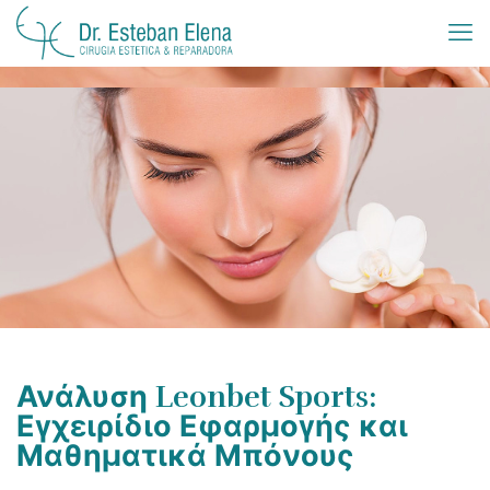
Ανάλυση Leonbet Sports:
Εγχειρίδιο Εφαρμογής και
Μαθηματικά Μπόνους